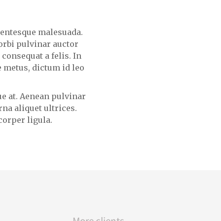
lentesque malesuada.
Morbi pulvinar auctor
 consequat a felis. In
e metus, dictum id leo
ue at. Aenean pulvinar
na aliquet ultrices.
corper ligula.
More clients...