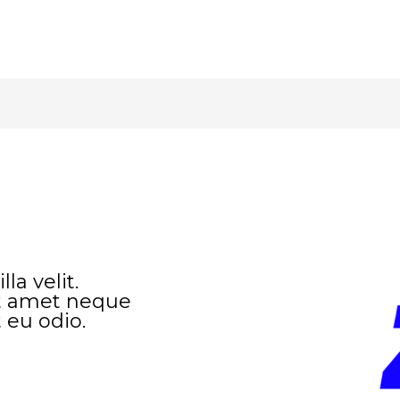
la velit.
it amet neque
 eu odio.