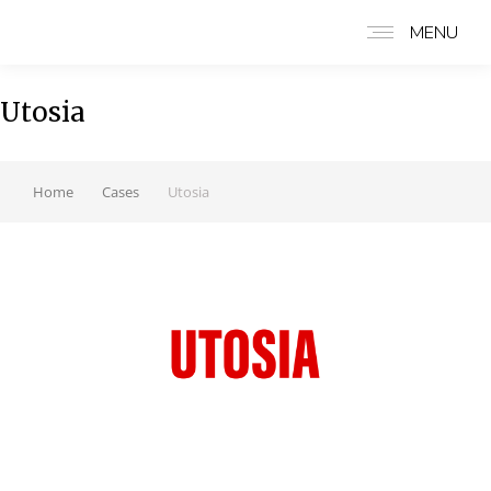
MENU
Utosia
Home
Cases
Utosia