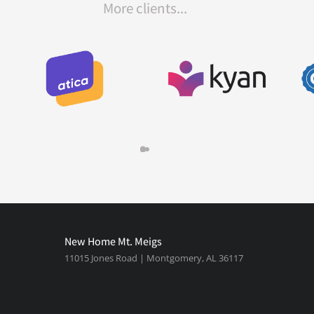
More clients...
New Home Mt. Meigs
11015 Jones Road | Montgomery, AL 36117