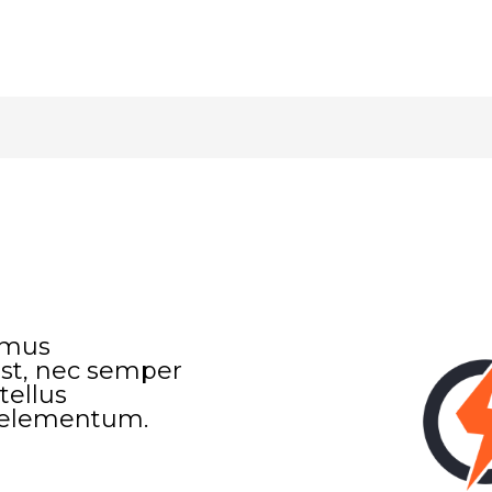
imus
st, nec semper
tellus
 elementum.