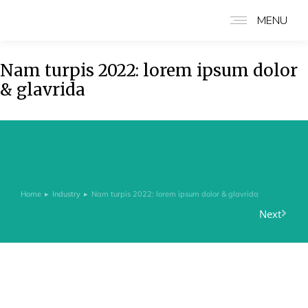
MENU
Nam turpis 2022: lorem ipsum dolor
& glavrida
Home
Industry
Nam turpis 2022: lorem ipsum dolor & glavrida
You are here:
Next