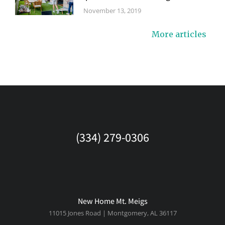
November 13, 2019
More articles
(334) 279-0306
New Home Mt. Meigs
11015 Jones Road | Montgomery, AL 36117