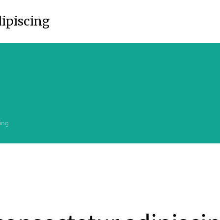
dipiscing
cing