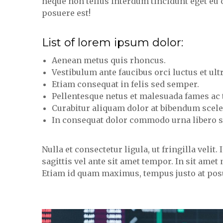
neque non tellus interdum tincidunt eget eu 
posuere est!
List of lorem ipsum dolor:
Aenean metus quis rhoncus.
Vestibulum ante faucibus orci luctus et ult
Etiam consequat in felis sed semper.
Pellentesque netus et malesuada fames ac 
Curabitur aliquam dolor at bibendum scele
In consequat dolor commodo urna libero si
Nulla et consectetur ligula, ut fringilla veli
sagittis vel ante sit amet tempor. In sit amet
Etiam id quam maximus, tempus justo at posu