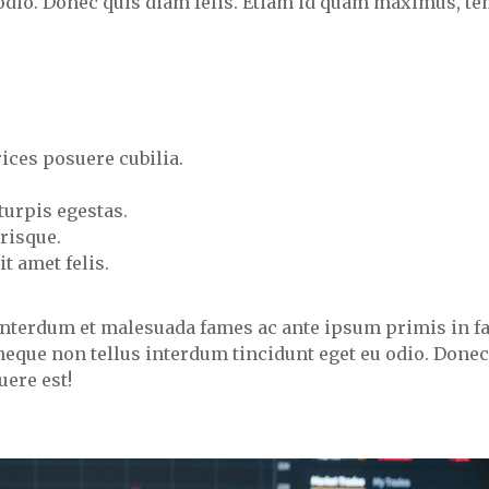
odio. Donec quis diam felis. Etiam id quam maximus, te
rices posuere cubilia.
turpis egestas.
risque.
t amet felis.
t. Interdum et malesuada fames ac ante ipsum primis in f
 neque non tellus interdum tincidunt eget eu odio. Donec
ere est!