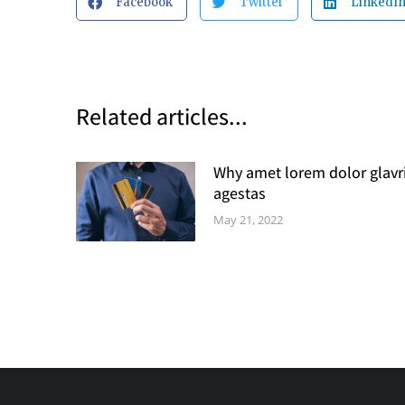
Facebook
Twitter
LinkedI
Related articles...
Why amet lorem dolor glavr
agestas
May 21, 2022