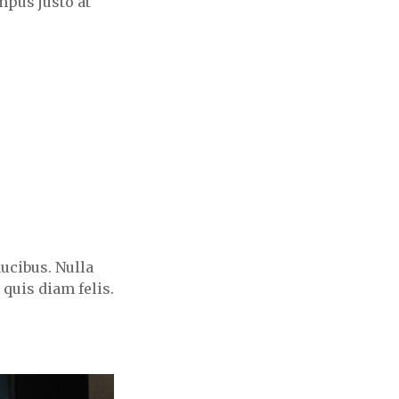
mpus justo at
aucibus. Nulla
 quis diam felis.