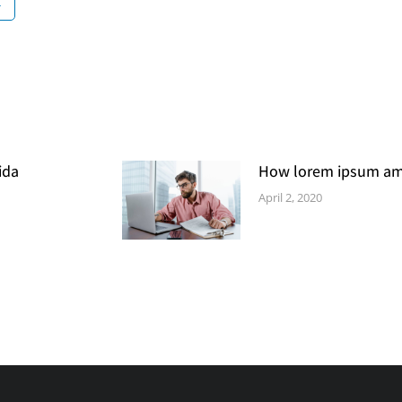
n
ida
How lorem ipsum ame
April 2, 2020