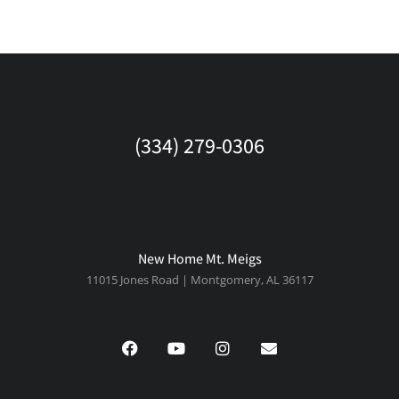
(334) 279-0306
New Home Mt. Meigs
11015 Jones Road | Montgomery, AL 36117