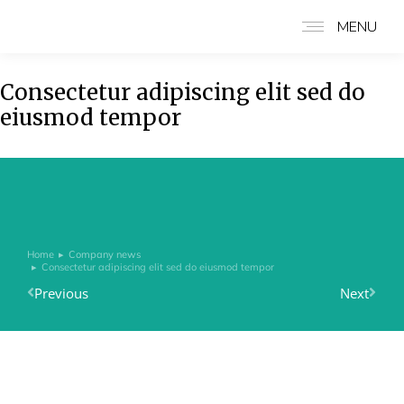
MENU
Consectetur adipiscing elit sed do
eiusmod tempor
Home
Company news
You are here:
Consectetur adipiscing elit sed do eiusmod tempor
Previous
Next